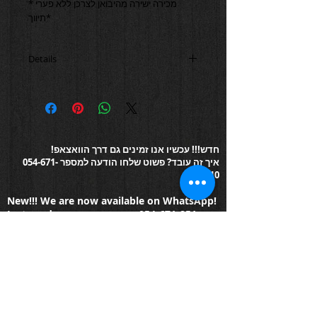
*מכירה ישירה מהיבואן לצרכן ללא פערי 
תיווך*
Details
מפרט טכני: פלדת אל חלד, קוטר 42 מ"מ,
עובי 11 מ"מ, 3 אטמ' עמידות למים,
ספורט-אלגנט, מנגנון סיטיזן (יפן), תאריך, 24
שעות, כרונוגרף (שעון עצר), רצועת עור שחור
משובח, אבזם קלאסי, זכוכית מינרלית קשיחה
חדש!!! עכשיו אנו זמינים גם דרך הוואצאפ!
איך זה עובד? פשוט שלחו הודעה למספר
054-671-
8510
New!!!
We are now available on WhatsApp!
Just send us a message on
054-671-851
*שנתיים אחריות בין-לאומית **הסבר וטבלת
אטימות למים בלשונית "אודות" ***בכפוף לתקנון
© 2014 by HOROLOGYN Trade Ltd ISRAEL
© 2014 כל הזכויות שמורות לחברת אורולוגין סחר