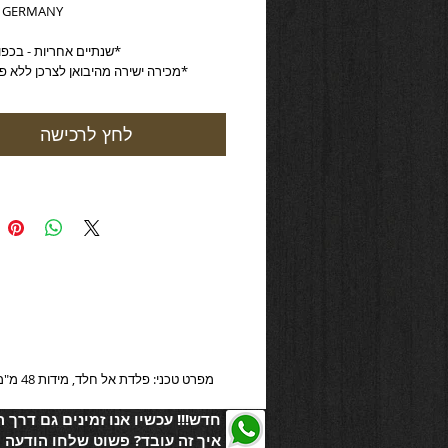
N GERMANY
*שנתיים אחריות - בכפוך לתקנון*
*מכירה ישירה מהיבואן לצרכן ללא פערי תיווך*
לחץ לרכישה
מפרט טכני: פלדת אל חלד, מידות 48 מ"מ על 29 מ"מ (מרובע), עובי 9 מ"מ, מנגנון קוורץ רונדה (שוויץ), שעות, דקות, שניות, זכוכית מינרלית קשיחה, רצועת עור שחור משובח
חדש!!! עכשיו אנו זמינים גם דרך 